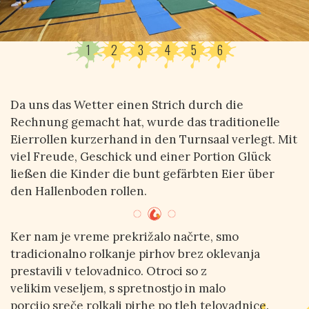
1
2
3
4
5
6
Da uns das Wetter einen Strich durch die
Rechnung gemacht hat, wurde das traditionelle
Eierrollen kurzerhand in den Turnsaal verlegt. Mit
viel Freude, Geschick und einer Portion Glück
ließen die Kinder die bunt gefärbten Eier über
den Hallenboden rollen.
Ker nam je vreme prekrižalo načrte, smo
tradicionalno rolkanje pirhov brez oklevanja
prestavili v telovadnico. Otroci so z
velikim veseljem, s spretnostjo in malo
porcijo sreče rolkali pirhe po tleh telovadnice.