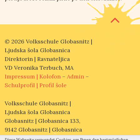
Z
z
S
© 2026 Volksschule Globasnitz |
Ljudska šola Globasnica
Direktorin | Ravnateljica
VD Veronika Terbuch, MA
Impressum |
Kolofon
–
Admin
–
Schulprofil |
Profil šole
Volksschule Globasnitz
|
Ljudska šola Globasnica
Globasnitz | Globasnica 133
,
9142
Globasnitz | Globasnica
direktion@vs-globasnitz.ksn.at
Diese Webseite verwendet Cookies, um Ihnen den bestmöglichen